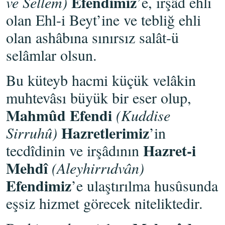
Efendimiz
ve Sellem)
’e, irşâd ehli
olan Ehl-i Beyt’ine ve tebliğ ehli
olan ashâbına sınırsız salât-ü
selâmlar olsun.
Bu küteyb hacmi küçük velâkin
muhtevâsı büyük bir eser olup,
Mahmûd Efendi
(Kuddise
Hazretlerimiz
Sirruhû)
’in
Hazret-i
tecdîdinin ve irşâdının
Mehdî
(Aleyhirrıdvân)
Efendimiz
’e ulaştırılma husûsunda
eşsiz hizmet görecek niteliktedir.