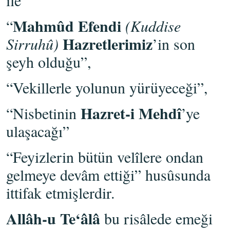
ile
Mahmûd Efendi
“
(Kuddise
Hazretlerimiz
Sirruhû)
’in son
şeyh olduğu”,
“Vekillerle yolunun yürüyeceği”,
Hazret-i Mehdî
“Nisbetinin
’ye
ulaşacağı”
“Feyizlerin bütün velîlere ondan
gelmeye devâm ettiği” husûsunda
ittifak etmişlerdir.
Allâh-u Te‘âlâ
bu risâlede emeği