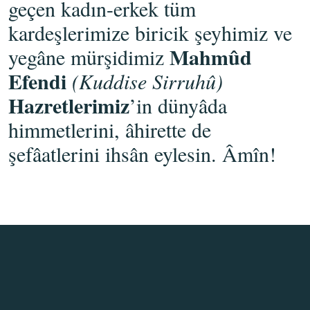
geçen kadın-erkek tüm
kardeşlerimize biricik şeyhimiz ve
Mahmûd
yegâne mürşidimiz
Efendi
(Kuddise Sirruhû)
Hazretlerimiz
’in dünyâda
himmetlerini, âhirette de
şefâatlerini ihsân eylesin. Âmîn!