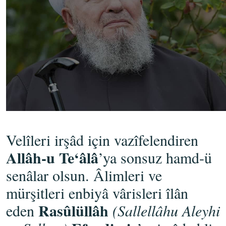
Velîleri irşâd için vazîfelendiren
Allâh-u Te‘âlâ
’ya sonsuz hamd-ü
senâlar olsun. Âlimleri ve
mürşitleri enbiyâ vârisleri îlân
Rasûlüllâh
eden
(Sallellâhu Aleyhi