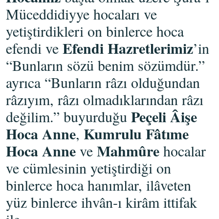
Müceddidiyye hocaları ve
yetiştirdikleri on binlerce hoca
Efendi Hazretlerimiz
efendi ve
’in
“Bunların sözü benim sözümdür.”
ayrıca “Bunların râzı olduğundan
râzıyım, râzı olmadıklarından râzı
Peçeli Âişe
değilim.” buyurduğu
Hoca Anne
Kumrulu Fâtıme
,
Hoca Anne
Mahmûre
ve
hocalar
ve cümlesinin yetiştirdiği on
binlerce hoca hanımlar, ilâveten
yüz binlerce ihvân-ı kirâm ittifak