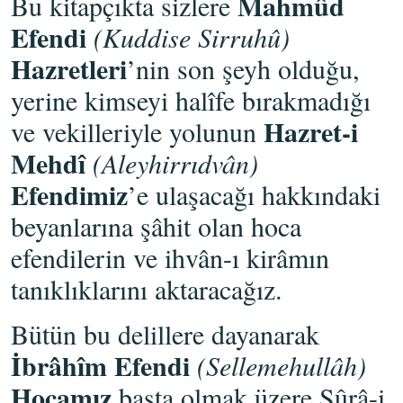
Mahmûd
Bu kitapçıkta sizlere
Efendi
(Kuddise Sirruhû)
Hazretleri
’nin son şeyh olduğu,
yerine kimseyi halîfe bırakmadığı
Hazret-i
ve vekilleriyle yolunun
Mehdî
(Aleyhirrıdvân)
Efendimiz
’e ulaşacağı hakkındaki
beyanlarına şâhit olan hoca
efendilerin ve ihvân-ı kirâmın
tanıklıklarını aktaracağız.
Bütün bu delillere dayanarak
İbrâhîm Efendi
(Sellemehullâh)
Hocamız
başta olmak üzere Şûrâ-i