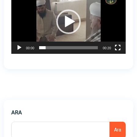
oynatıcı
00:00
00:20
ARA
Ara