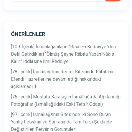
ÖNERILENLER
[109. İçerik] İsmailağacıların “Risâle-i Kudsiyye”den
Delil Getirdikleri “Ölmüş Şeyhe Râbıta Yapan Nâkıs
Kalır.” İddiâsına İlmî Reddiye
[78. İçerik] İsmailağa’nın Resmi Sitesinde Râbıtanın
Efendi Hazretleri’ne devam ettiği hakkındaki
açıklaması 1
[75. İçerik] Mustafa Karataş’ın İsmâîlağa’da Ağırlandığı
Fotoğraflar (İsmâîlağa’daki Eski Tefsîr Odası)
[97. İçerik] İsmâîlağa’nın Sitesinde İki Sene Duran
Yanlış Fetvânın ve Sonrasında Tam Tersi Şeklinde
Değiştirilen Fetvânın Görüntüleri