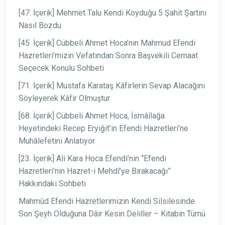
[47. İçerik] Mehmet Talu Kendi Koyduğu 5 Şahit Şartını
Nasıl Bozdu
[45. İçerik] Cübbeli Ahmet Hoca’nın Mahmud Efendi
Hazretleri’mizin Vefatından Sonra Başvekili Cemaat
Seçecek Konulu Sohbeti
[71. İçerik] Mustafa Karataş Kâfirlerin Sevap Alacağını
Söyleyerek Kâfir Olmuştur
[68. İçerik] Cübbeli Ahmet Hoca, İsmâîlağa
Heyetindeki Recep Eryiğit’in Efendi Hazretleri’ne
Muhâlefetini Anlatıyor
[23. İçerik] Ali Kara Hoca Efendi’nin “Efendi
Hazretleri’nin Hazret-i Mehdî’ye Bırakacağı”
Hakkındaki Sohbeti
Mahmûd Efendi Hazretlerimizin Kendi Silsilesinde
Son Şeyh Olduğuna Dâir Kesin Deliller – Kitabın Tümü