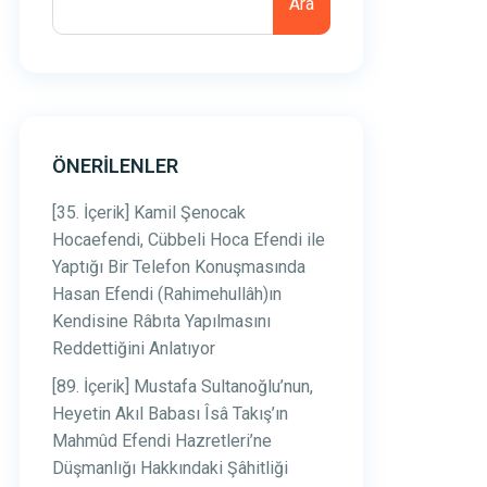
Ara
ÖNERILENLER
[35. İçerik] Kamil Şenocak
Hocaefendi, Cübbeli Hoca Efendi ile
Yaptığı Bir Telefon Konuşmasında
Hasan Efendi (Rahimehullâh)ın
Kendisine Râbıta Yapılmasını
Reddettiğini Anlatıyor
[89. İçerik] Mustafa Sultanoğlu’nun,
Heyetin Akıl Babası Îsâ Takış’ın
Mahmûd Efendi Hazretleri’ne
Düşmanlığı Hakkındaki Şâhitliği