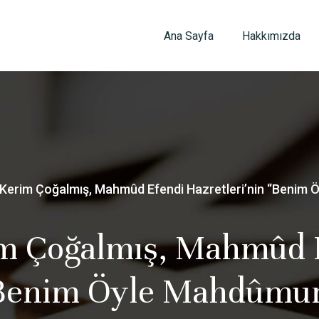
Ana Sayfa
Hakkımızda
k] Kerim Çoğalmış, Mahmûd Efendi Hazretleri’nin “Beni
rim Çoğalmış, Mahmûd 
 “Benim Öyle Mahdûmu