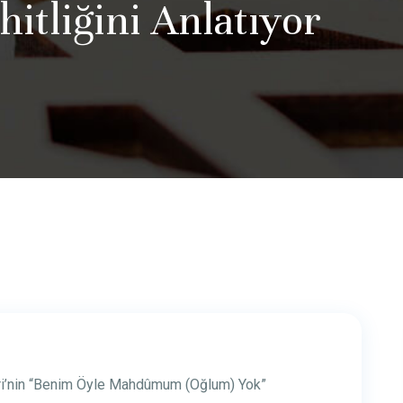
itliğini Anlatıyor
ri’nin “Benim Öyle Mahdûmum (Oğlum) Yok”