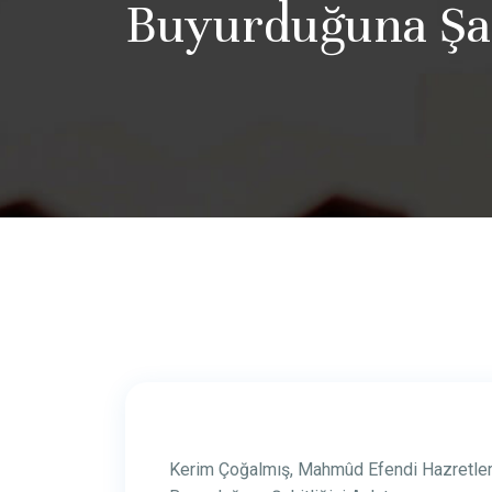
Buyurduğuna Şah
Kerim Çoğalmış, Mahmûd Efendi Hazretle