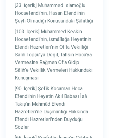
[33. İçerik] Muhammed İslamoğlu
Hocaefendi’nin, Hasan Efendi’nin
Şeyh Olmadığı Konusundaki Şâhitliği
[103. İçerik] Muhammed Keskin
Hocaefendi’nin, İsmâîlağa Heyetinin
Efendi Hazretleri’nin Of’ta Vekilliği
Sâlih Topçu’ya Değil, Tahsin Hoca’ya
Vermesine Rağmen Of’a Gidip
Sâlih’e Vekillik Vermeleri Hakkındaki
Konuşması
[90. İçerik] Şefik Kocaman Hoca
Efendi’nin Heyetin Akıl Babası Îsâ
Takış’ın Mahmûd Efendi
Hazretleri’ne Düşmanlığı Hakkında
Efendi Hazretleri’nden Duyduğu
Sözler
[66. İçerik] Seyfettin İnanç’ın Cübbeli