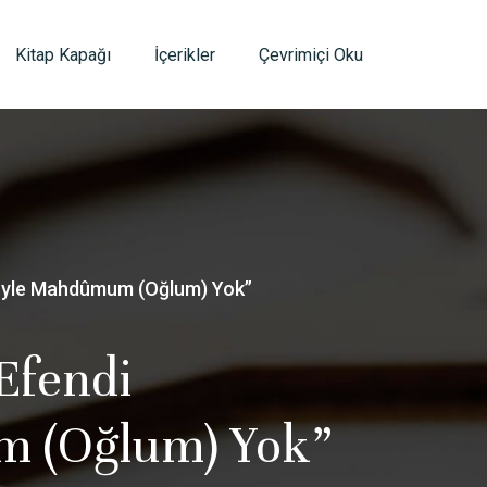
Kitap Kapağı
İçerikler
Çevrimiçi Oku
m Öyle Mahdûmum (Oğlum) Yok”
Efendi
m (Oğlum) Yok”