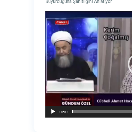
Buyurduğuna Şahitliğini Anlatıyor
Video
oynatıcı
00:00