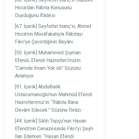
Hoca’dan Râbıta Konusunu
Duyduğunu İfâdesi
[67. İçerik] Seyfettin İnanç’ın, Ahmet
Hoca’nın Muvâfakatıyla Râbıtayı
Fikri’ye Çevirdiğinin Beyânı
[50. İçerik] Muhammed Şişman
Efendi, Efendi Hazretleri’mizin:
“Camide İmam Yok idi” Sözünü
Anlatıyor
[91. İçerik] Abdülhalik
Ustaosmanoğlu’nun Mahmûd Efendi
Hazretlerimiz’in: “Râbıta Bana
Devâm Edecek.” Sözüne Îtirâzı
[44. İçerik] Sâlih Topçu’nun Hasan
Efendi’nin Cenazesinde Fikri’yi Şeyh
İlan Ederken: “Hasan Efendi