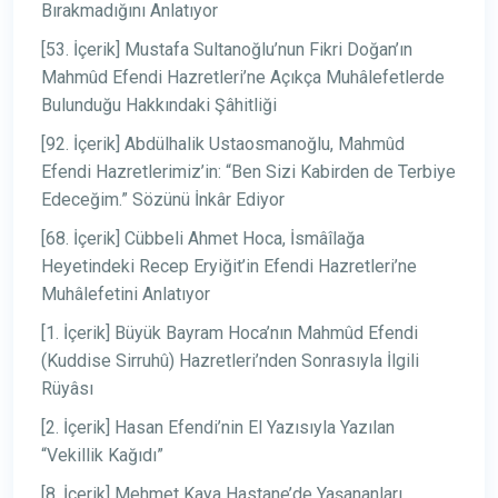
Bırakmadığını Anlatıyor
[53. İçerik] Mustafa Sultanoğlu’nun Fikri Doğan’ın
Mahmûd Efendi Hazretleri’ne Açıkça Muhâlefetlerde
Bulunduğu Hakkındaki Şâhitliği
[92. İçerik] Abdülhalik Ustaosmanoğlu, Mahmûd
Efendi Hazretlerimiz’in: “Ben Sizi Kabirden de Terbiye
Edeceğim.” Sözünü İnkâr Ediyor
[68. İçerik] Cübbeli Ahmet Hoca, İsmâîlağa
Heyetindeki Recep Eryiğit’in Efendi Hazretleri’ne
Muhâlefetini Anlatıyor
[1. İçerik] Büyük Bayram Hoca’nın Mahmûd Efendi
(Kuddise Sirruhû) Hazretleri’nden Sonrasıyla İlgili
Rüyâsı
[2. İçerik] Hasan Efendi’nin El Yazısıyla Yazılan
“Vekillik Kağıdı”
[8. İçerik] Mehmet Kaya Hastane’de Yaşananları