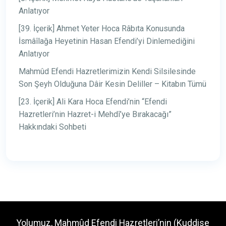
Anlatıyor
[39. İçerik] Ahmet Yeter Hoca Râbıta Konusunda
İsmâîlağa Heyetinin Hasan Efendi’yi Dinlemediğini
Anlatıyor
Mahmûd Efendi Hazretlerimizin Kendi Silsilesinde
Son Şeyh Olduğuna Dâir Kesin Deliller – Kitabın Tümü
[23. İçerik] Ali Kara Hoca Efendi’nin “Efendi
Hazretleri’nin Hazret-i Mehdî’ye Bırakacağı”
Hakkındaki Sohbeti
Yolumuz, Mahmûd Efendi Hazretleri’nin (Kuddise