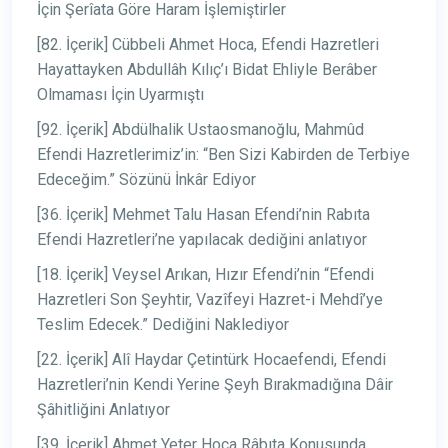
İçin Şerîata Göre Haram İşlemiştirler
[82. İçerik] Cübbeli Ahmet Hoca, Efendi Hazretleri
Hayattayken Abdullâh Kılıç’ı Bidat Ehliyle Berâber
Olmaması İçin Uyarmıştı
[92. İçerik] Abdülhalik Ustaosmanoğlu, Mahmûd
Efendi Hazretlerimiz’in: “Ben Sizi Kabirden de Terbiye
Edeceğim.” Sözünü İnkâr Ediyor
[36. İçerik] Mehmet Talu Hasan Efendi’nin Rabıta
Efendi Hazretleri’ne yapılacak dediğini anlatıyor
[18. İçerik] Veysel Arıkan, Hızır Efendi’nin “Efendi
Hazretleri Son Şeyhtir, Vazîfeyi Hazret-i Mehdî’ye
Teslim Edecek.” Dediğini Naklediyor
[22. İçerik] Alî Haydar Çetintürk Hocaefendi, Efendi
Hazretleri’nin Kendi Yerine Şeyh Bırakmadığına Dâir
Şâhitliğini Anlatıyor
[39. İçerik] Ahmet Yeter Hoca Râbıta Konusunda