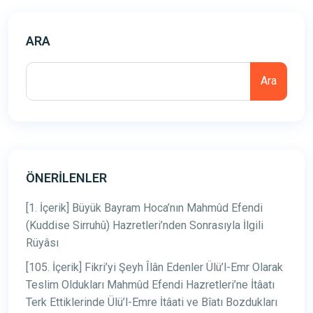
ARA
Ara
ÖNERILENLER
[1. İçerik] Büyük Bayram Hoca’nın Mahmûd Efendi
(Kuddise Sirruhû) Hazretleri’nden Sonrasıyla İlgili
Rüyâsı
[105. İçerik] Fikri’yi Şeyh Îlân Edenler Ülü’l-Emr Olarak
Teslim Oldukları Mahmûd Efendi Hazretleri’ne İtâatı
Terk Ettiklerinde Ülü’l-Emre İtâati ve Bîatı Bozdukları