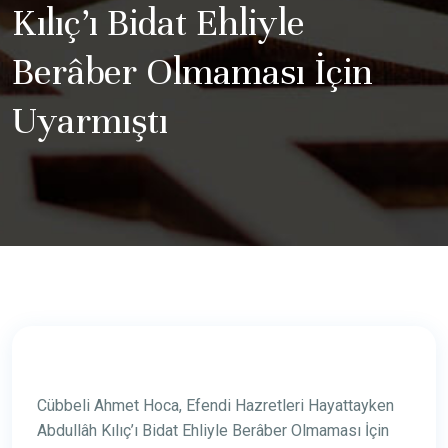
Kılıç’ı Bidat Ehliyle
Berâber Olmaması İçin
Uyarmıştı
Cübbeli Ahmet Hoca, Efendi Hazretleri Hayattayken
Abdullâh Kılıç’ı Bidat Ehliyle Berâber Olmaması İçin