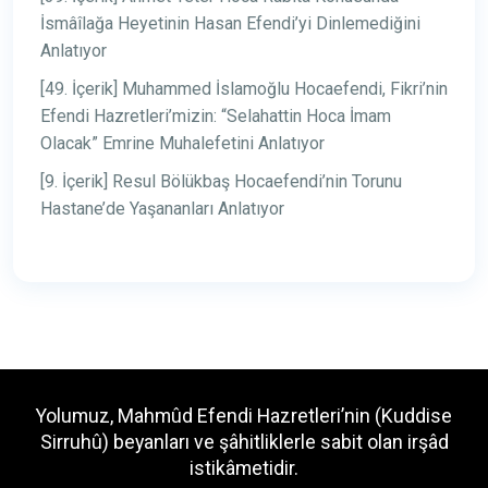
İsmâîlağa Heyetinin Hasan Efendi’yi Dinlemediğini
Anlatıyor
[49. İçerik] Muhammed İslamoğlu Hocaefendi, Fikri’nin
Efendi Hazretleri’mizin: “Selahattin Hoca İmam
Olacak” Emrine Muhalefetini Anlatıyor
[9. İçerik] Resul Bölükbaş Hocaefendi’nin Torunu
Hastane’de Yaşananları Anlatıyor
Yolumuz, Mahmûd Efendi Hazretleri’nin (Kuddise
Sirruhû) beyanları ve şâhitliklerle sabit olan irşâd
istikâmetidir.