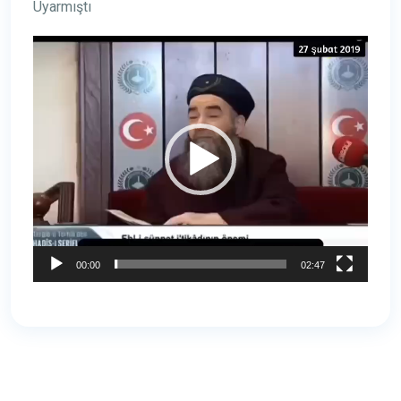
Uyarmıştı
Video
oynatıcı
00:00
02:47