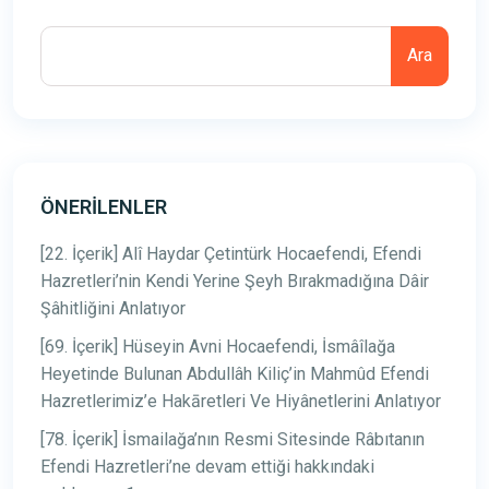
Ara
ÖNERILENLER
[22. İçerik] Alî Haydar Çetintürk Hocaefendi, Efendi
Hazretleri’nin Kendi Yerine Şeyh Bırakmadığına Dâir
Şâhitliğini Anlatıyor
[69. İçerik] Hüseyin Avni Hocaefendi, İsmâîlağa
Heyetinde Bulunan Abdullâh Kiliç’in Mahmûd Efendi
Hazretlerimiz’e Hakāretleri Ve Hiyânetlerini Anlatıyor
[78. İçerik] İsmailağa’nın Resmi Sitesinde Râbıtanın
Efendi Hazretleri’ne devam ettiği hakkındaki