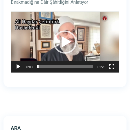
Bırakmadığına Dâir Şâhitliğini Anlatıyor
Video
oynatıcı
00:00
01:26
ARA