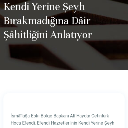
Kendi Yerine Şeyh
Bırakmadığına Dâir
Şâhitliğini Anlatıyor
İsmâîlağa Eski Bölge Başkanı Alî Haydar Çetintürk
Hoca Efendi, Efendi Hazretleri’nin Kendi Yerine Şeyh