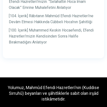
Efendi Hazretleri’mizin: “Selahattin Hoca İmam
Olacak” Emrine Muhalefetini Anlatıyor
[104. İçerik] Râbıtanın Mahmûd Efendi Hazretleri’ne
Devâm Etmesi Hakkında Cübbeli Hoca’nın Şahitliği
[100. İçerik] Muhammed Keskin Hocaefendi, Efendi
Hazretleri’mizin Kendisinden Sonra Halife
Bırakmadığını Anlatıyor
Yolumuz, Mahmûd Efendi Hazretleri’nin (Kuddise
Sirruhû) beyanları ve şâhitliklerle sabit olan irşâd
istikâmetidir.