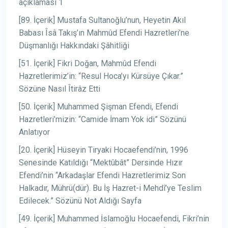
açıklaması 1
[89. İçerik] Mustafa Sultanoğlu’nun, Heyetin Akıl
Babası Îsâ Takış’ın Mahmûd Efendi Hazretleri’ne
Düşmanlığı Hakkındaki Şâhitliği
[51. İçerik] Fikri Doğan, Mahmûd Efendi
Hazretlerimiz’in: “Resul Hoca’yı Kürsüye Çıkar.”
Sözüne Nasıl Îtirâz Etti
[50. İçerik] Muhammed Şişman Efendi, Efendi
Hazretleri’mizin: “Camide İmam Yok idi” Sözünü
Anlatıyor
[20. İçerik] Hüseyin Tiryaki Hocaefendi’nin, 1996
Senesinde Katıldığı “Mektûbât” Dersinde Hızır
Efendi’nin “Arkadaşlar Efendi Hazretlerimiz Son
Halkadır, Mührü(dür). Bu İş Hazret-i Mehdî’ye Teslim
Edilecek.” Sözünü Not Aldığı Sayfa
[49. İçerik] Muhammed İslamoğlu Hocaefendi, Fikri’nin