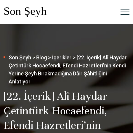
Son Şeyh
>
Blog
>
İçerikler
>
[22. İçerik] Alî Haydar
Çetintürk Hocaefendi, Efendi Hazretleri’nin Kendi
Yerine Şeyh Bırakmadığına Dâir Şâhitliğini
Anlatıyor
[22. İçerik] Alî Haydar
Çetintürk Hocaefendi,
Efendi Hazretleri’nin