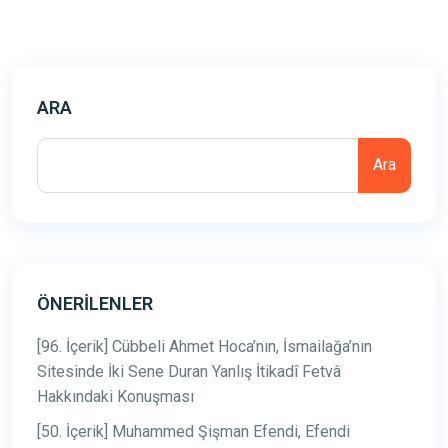
ARA
Ara
ÖNERILENLER
[96. İçerik] Cübbeli Ahmet Hoca’nın, İsmailağa’nın
Sitesinde İki Sene Duran Yanlış İtikadî Fetvâ
Hakkındaki Konuşması
[50. İçerik] Muhammed Şişman Efendi, Efendi