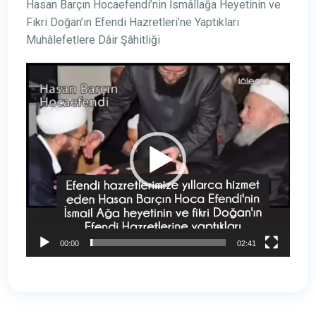
Hasan Barçın Hocaefendi’nin İsmâîlağa Heyetinin ve
Fikri Doğan’ın Efendi Hazretleri’ne Yaptıkları
Muhâlefetlere Dâir Şâhitliği
Video
oynatıcı
00:00
02:41