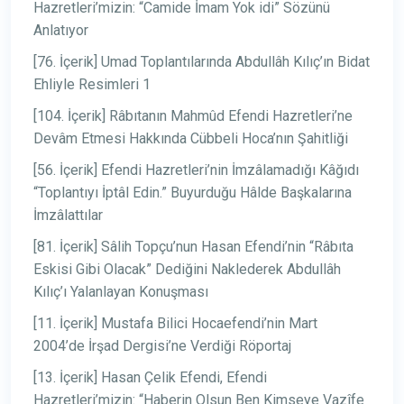
Hazretleri’mizin: “Camide İmam Yok idi” Sözünü
Anlatıyor
[76. İçerik] Umad Toplantılarında Abdullâh Kılıç’ın Bidat
Ehliyle Resimleri 1
[104. İçerik] Râbıtanın Mahmûd Efendi Hazretleri’ne
Devâm Etmesi Hakkında Cübbeli Hoca’nın Şahitliği
[56. İçerik] Efendi Hazretleri’nin İmzâlamadığı Kâğıdı
“Toplantıyı İptâl Edin.” Buyurduğu Hâlde Başkalarına
İmzâlattılar
[81. İçerik] Sâlih Topçu’nun Hasan Efendi’nin “Râbıta
Eskisi Gibi Olacak” Dediğini Naklederek Abdullâh
Kılıç’ı Yalanlayan Konuşması
[11. İçerik] Mustafa Bilici Hocaefendi’nin Mart
2004’de İrşad Dergisi’ne Verdiği Röportaj
[13. İçerik] Hasan Çelik Efendi, Efendi
Hazretleri’mizin: “Haberin Olsun Ben Kimseye Vazîfe