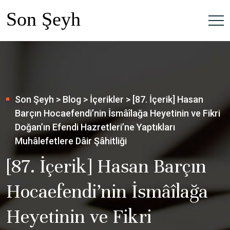
Son Şeyh
>
Blog
>
İçerikler
>
[87. İçerik] Hasan
Barçın Hocaefendi’nin İsmâîlağa Heyetinin ve Fikri
Doğan’ın Efendi Hazretleri’ne Yaptıkları
Muhâlefetlere Dâir Şâhitliği
[87. İçerik] Hasan Barçın
Hocaefendi’nin İsmâîlağa
Heyetinin ve Fikri